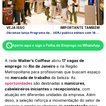
VEJA ISSO
IMPORTANTE TAMBÉM
Obramax lança Programa de Trainee 2026 para recém-formados; veja como se inscrever
UERJ publica editais com 18 oportunidades e salários atrativos
Aperte aqui e siga o
Folha do Emprego
no WhatsApp
A rede
Walter’s Coiffeur
abriu
17 vagas de
emprego
no
Rio de Janeiro
e na Região
Metropolitana para profissionais que buscam espaço
no
mercado de trabalho
da beleza. As
oportunidades
são destinadas a
manicures
,
cabeleireiros iniciantes
e
recepcionista
, com
atuação em diferentes unidades da empresa. Além
disso, a seleção reforça a movimentação do setor de