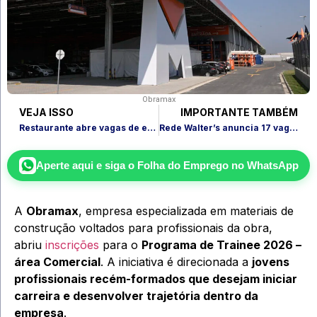
Obramax
VEJA ISSO
IMPORTANTE TAMBÉM
Restaurante abre vagas de emprego no Rio e Niterói; veja como se candidatar
Rede Walter’s anuncia 17 vagas na área da beleza no Rio
Aperte aqui e siga o
Folha do Emprego
no WhatsApp
A
Obramax
, empresa especializada em materiais de
construção voltados para profissionais da obra,
abriu
inscrições
para o
Programa de Trainee 2026 –
área Comercial
. A iniciativa é direcionada a
jovens
profissionais recém-formados que desejam iniciar
carreira e desenvolver trajetória dentro da
empresa
.