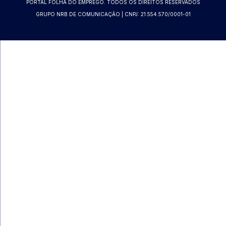
PORTAL FOLHA DO EMPREGO. TODOS OS DIREITOS RESERVADOS
GRUPO NRB DE COMUNICAÇÃO | CNPJ: 21.554.570/0001-01