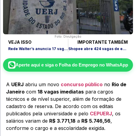
Foto: Divulgação
VEJA ISSO
IMPORTANTE TAMBÉM
Rede Walter’s anuncia 17 vagas na área da beleza no Rio
Shopee abre 424 vagas de emprego no Brasil em nova seleção
Aperte aqui e siga o
Folha do Emprego
no WhatsApp
A
UERJ
abriu um novo
concurso público
no
Rio de
Janeiro
com
18 vagas imediatas
para cargos
técnicos e de nível superior, além de formação de
cadastro de reserva. De acordo com os editais
publicados pela universidade e pelo
CEPUERJ
, os
salários variam de
R$ 3.771,18
a
R$ 5.746,56
,
conforme o cargo e a escolaridade exigida.