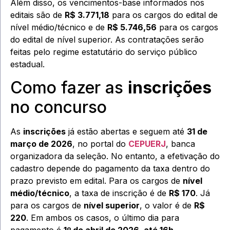
Além disso, os vencimentos-base informados nos
editais são de
R$ 3.771,18
para os cargos do edital de
nível médio/técnico e de
R$ 5.746,56
para os cargos
do edital de nível superior. As contratações serão
feitas pelo regime estatutário do serviço público
estadual.
Como fazer as
inscrições
no concurso
As
inscrições
já estão abertas e seguem até
31 de
março de 2026
, no portal do
CEPUERJ
, banca
organizadora da seleção. No entanto, a efetivação do
cadastro depende do pagamento da taxa dentro do
prazo previsto em edital. Para os cargos de
nível
médio/técnico
, a taxa de inscrição é de
R$ 170
. Já
para os cargos de
nível superior
, o valor é de
R$
220
. Em ambos os casos, o último dia para
pagamento é
1º de abril de 2026, até 16h
.