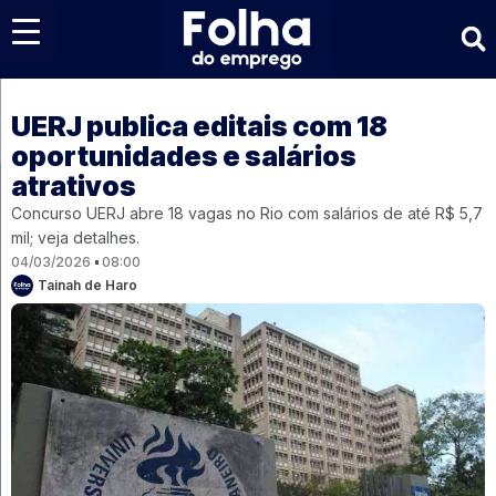
Últimas notícias
UERJ publica editais com 18
oportunidades e salários
atrativos
Concurso UERJ abre 18 vagas no Rio com salários de até R$ 5,7
mil; veja detalhes.
04/03/2026
08:00
Tainah de Haro