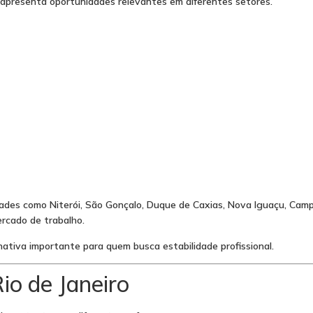
e apresenta oportunidades relevantes em diferentes setores.
dades como Niterói, São Gonçalo, Duque de Caxias, Nova Iguaçu, Cam
cado de trabalho.
nativa importante para quem busca estabilidade profissional.
io de Janeiro