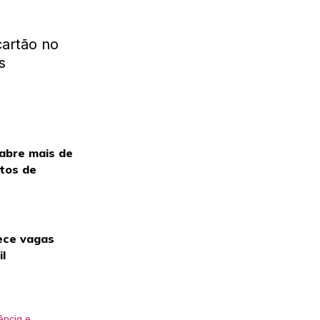
cartão no
s
 abre mais de
itos de
ece vagas
il