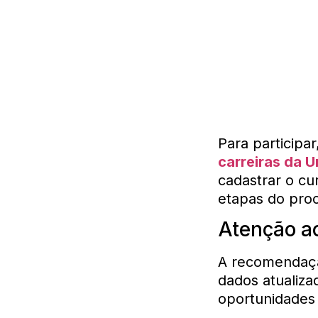
Para participa
carreiras da U
cadastrar o cu
etapas do proc
Atenção ao
A recomendação
dados atualiza
oportunidades