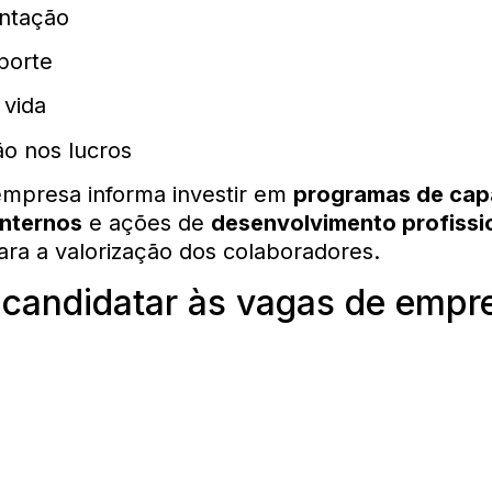
entação
porte
 vida
ão nos lucros
empresa informa investir em
programas de cap
internos
e ações de
desenvolvimento profissi
ara a valorização dos colaboradores.
candidatar às vagas de empr