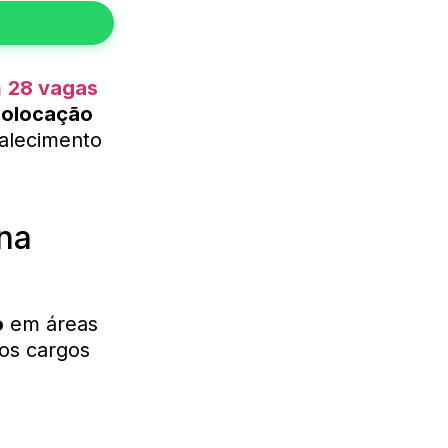
m
28 vagas
colocação
rtalecimento
na
o
em áreas
 os cargos