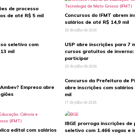
ções de processo
Concursos do IFMT abrem in
ios de até R$ 5 mil
salários de até R$ 14,9 mil
20 de julho de 2026
so seletivo com
USP abre inscrições para 7 
 13 mil
cursos gratuitos de inverno
participar
20 de julho de 2026
Concurso da Prefeitura de Pi
a Ambev? Empresa abre
abre inscrições com salários
egiões
mil
17 de julho de 2026
IBGE prorroga inscrições de
ica edital com salários
seletivo com 1.466 vagas e in