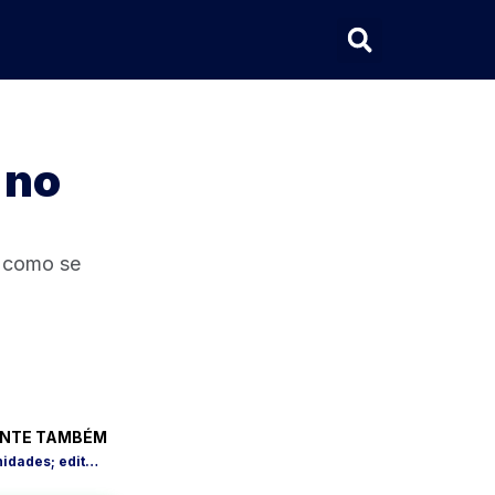
 no
e como se
NTE TAMBÉM
Unilab terá concurso com 277 oportunidades; edital sai até 30 de janeiro