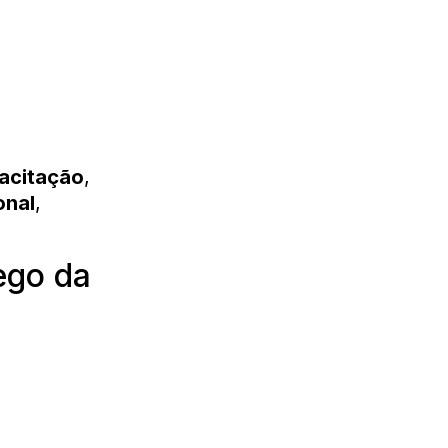
acitação
,
onal
,
ego da