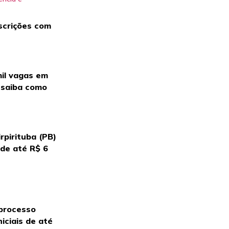
scrições com
mil vagas em
: saiba como
rpirituba (PB)
 de até R$ 6
 processo
iciais de até