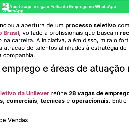
Aperte aqui e siga o
Folha do Emprego
no WhatsApp
nciou a abertura de um
processo seletivo
co
 Brasil
, voltado a profissionais que buscam
re
na carreira. A iniciativa, além disso, mira o fo
a atração de talentos alinhados à estratégia de
a companhia.
 emprego e áreas de atuação 
letivo da Unilever
reúne
28 vagas de empreg
s
,
comerciais
,
técnicas
e
operacionais
. Entre
 de Vendas