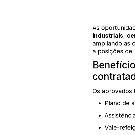
As oportunidad
industriais
,
ce
ampliando as c
a posições de 
Benefício
contrata
Os aprovados t
Plano de 
Assistênci
Vale-refei