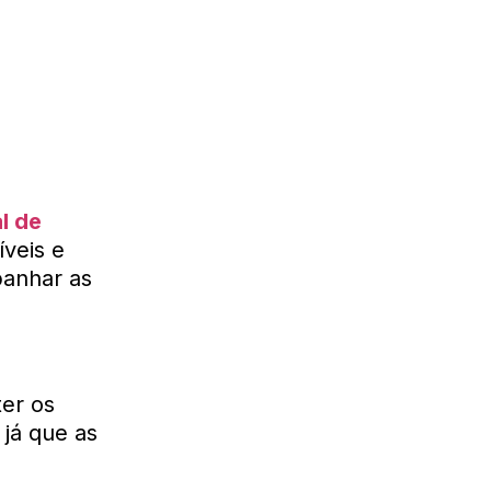
al de
veis e
panhar as
ter os
já que as