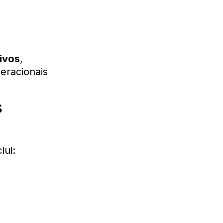
tivos
,
eracionais
s
lui: