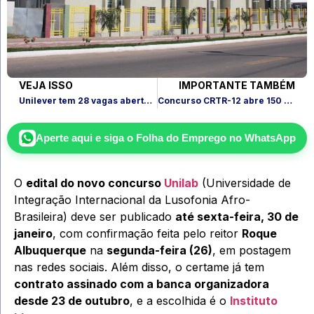
VEJA ISSO
IMPORTANTE TAMBÉM
Unilever tem 28 vagas abertas no Brasil; veja como participar
Concurso CRTR-12 abre 150 vagas em MT e MS; inscrições abertas
Aperte aqui e siga o
Folha do Emprego
no WhatsApp
O
edital do novo concurso
Unilab
(Universidade de
Integração Internacional da Lusofonia Afro-
Brasileira) deve ser publicado
até sexta-feira, 30 de
janeiro
, com confirmação feita pelo reitor
Roque
Albuquerque
na
segunda-feira (26)
, em postagem
nas redes sociais. Além disso, o certame já tem
contrato assinado com a banca organizadora
desde 23 de outubro
, e a escolhida é o
Instituto