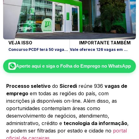
VEJA ISSO
IMPORTANTE TAMBÉM
Concurso PCDF terá 50 vagas + 100 CR e salário de R$ 9.394,68
Vale oferece 126 vagas em MG, RJ, ES e PA; inscrições online
Aperte aqui e siga o
Folha do Emprego
no WhatsApp
Processo seletivo
do
Sicredi
reúne 936
vagas de
emprego
em todas as regiões do país, com
inscrições já disponíveis on-line. Além disso, as
oportunidades contemplam áreas como
desenvolvimento de negócios, atendimento,
administrativo, crédito e
tecnologia da informação
,
e podem ser filtradas por estado e cidade no
portal
oficial de carreiras.