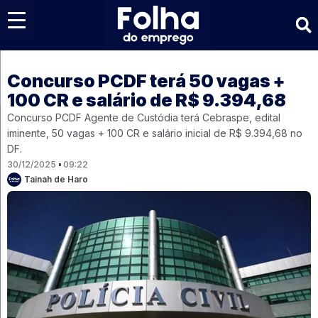
Últimas notícias
Concurso PCDF terá 50 vagas +
100 CR e salário de R$ 9.394,68
Concurso PCDF Agente de Custódia terá Cebraspe, edital
iminente, 50 vagas + 100 CR e salário inicial de R$ 9.394,68 no
DF.
30/12/2025
09:22
Tainah de Haro