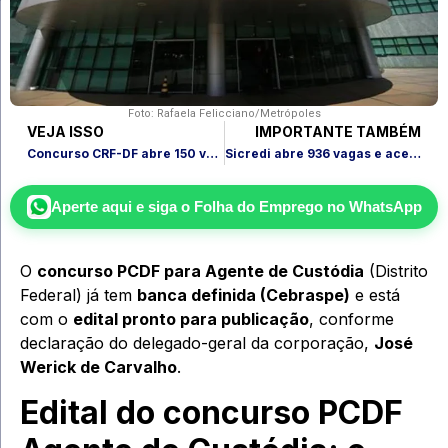
Foto: Rafaela Felicciano/Metrópoles
VEJA ISSO
IMPORTANTE TAMBÉM
Concurso CRF-DF abre 150 vagas; salários chegam a R$ 6.642
Sicredi abre 936 vagas e aceita inscrições em todo o Brasil
Aperte aqui e siga o
Folha do Emprego
no WhatsApp
O
concurso PCDF para Agente de Custódia
(Distrito
Federal) já tem
banca definida (Cebraspe)
e está
com o
edital pronto para publicação
, conforme
declaração do delegado-geral da corporação,
José
Werick de Carvalho
.
Edital do concurso PCDF