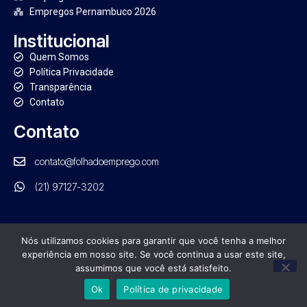
Empregos Pernambuco 2026
Institucional
Quem Somos
Política Privacidade
Transparência
Contato
Contato
contato@folhadoemprego.com
(21) 97127-3202
Nós utilizamos cookies para garantir que você tenha a melhor
experiência em nosso site. Se você continua a usar este site,
PORTAL FOLHA DO EMPREGO. TODOS OS DIREITOS RESERVADOS
assumimos que você está satisfeito.
GRUPO NRB DE COMUNICAÇÃO | CNPJ: 21.554.570/0001-01
Ok
Política de privacidade