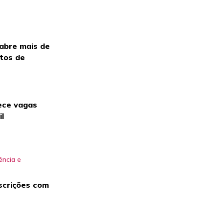
 abre mais de
itos de
ece vagas
il
scrições com