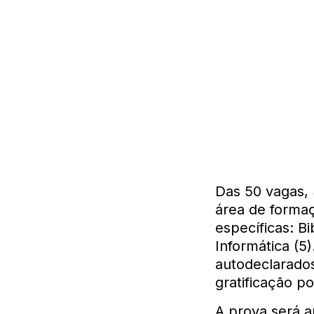
Das 50 vagas, 
área de formaç
específicas: Bi
Informática (5
autodeclarados
gratificação 
A prova será a