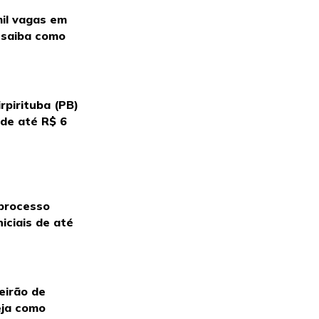
mil vagas em
: saiba como
rpirituba (PB)
 de até R$ 6
 processo
iciais de até
eirão de
eja como