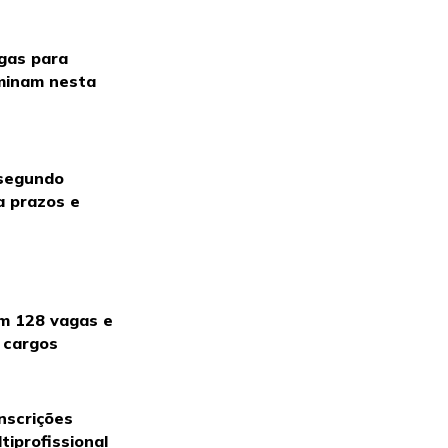
agas para
rminam nesta
 segundo
a prazos e
om 128 vagas e
a cargos
inscrições
tiprofissional