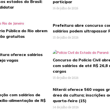
os estados do Brasil:
participar
didatar
16 de julho de 2026
Prefeitura abre concurso co
ia Pública do Rio abrem
salários podem ultrapassar R
são gratuitas
15 de julho de 2026
tura oferece salários
Concurso da Polícia Civil abr
veja vagas
com salários de até R$ 26,8 m
cargos
15 de julho de 2026
Niterói oferece 560 vagas g
eção com salários de
área da cultura; inscrições
uxílio-alimentação de R$
quarta-feira (15)
14 de julho de 2026