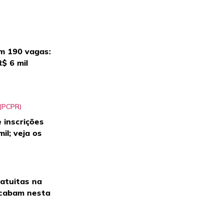
m 190 vagas:
$ 6 mil
e inscrições
il; veja os
ratuitas na
 acabam nesta