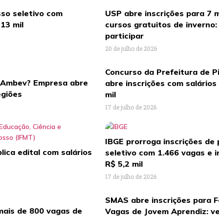
so seletivo com
USP abre inscrições para 7 
 13 mil
cursos gratuitos de inverno
participar
20 de julho de 2026
Concurso da Prefeitura de Pi
a Ambev? Empresa abre
abre inscrições com salários
egiões
mil
17 de julho de 2026
IBGE prorroga inscrições de
ica edital com salários
seletivo com 1.466 vagas e in
R$ 5,2 mil
17 de julho de 2026
SMAS abre inscrições para F
mais de 800 vagas de
Vagas de Jovem Aprendiz: v