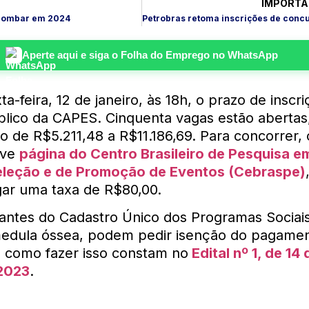
IMPORTA
 bombar em 2024
Aperte aqui e siga o
Folha do Emprego
no WhatsApp
a-feira, 12 de janeiro, às 18h, o prazo de inscr
blico da CAPES. Cinquenta vagas estão aberta
ão de R$5.211,48 a R$11.186,69. Para concorrer, 
eve
página do Centro Brasileiro de Pesquisa e
eleção e de Promoção de Eventos (Cebraspe)
gar uma taxa de R$80,00.
antes do Cadastro Único dos Programas Sociai
edula óssea, podem pedir isenção do pagamen
e como fazer isso constam no
Edital nº 1, de 14 
2023
.