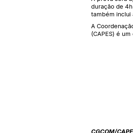
duração de 4h3
também inclui a
A Coordenação
(CAPES) é um 
CGCOM/CAPE