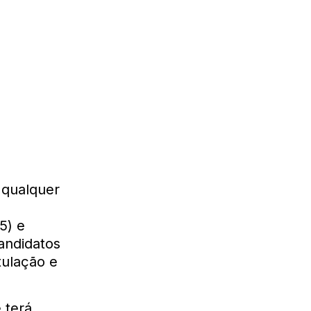
 qualquer
5) e
candidatos
tulação e
 terá