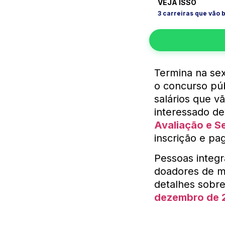
VEJA ISSO
3 carreiras que vão
Termina na sext
o concurso pú
salários que v
interessado d
Avaliação e S
inscrição e pa
Pessoas integr
doadores de m
detalhes sobr
dezembro de 