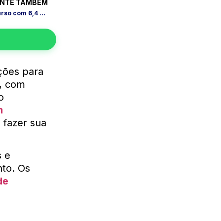
NTE TAMBÉM
Petrobras retoma inscrições de concurso com 6,4 mil vagas
ições para
s, com
o
m
, fazer sua
s e
to. Os
de