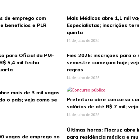
as de emprego com
Mais Médicos abre 1,1 mil v
e benefícios e PLR
Especialistas; inscrições te
quinta
14 de julho de 2026
so para Oficial da PM-
Fies 2026: inscrições para o
R$ 5,4 mil fecha
semestre começam hoje; vej
uarta
regras
14 de julho de 2026
bre mais de 3 mil vagas
Prefeitura abre concurso c
o o país; veja como se
salários de até R$ 7 mil; vej
14 de julho de 2026
Últimas horas: Fiocruz abre 
90 vagas de emprego no
para residência médica e mul