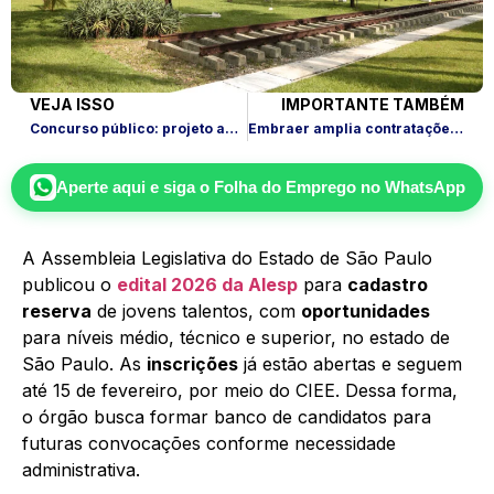
VEJA ISSO
IMPORTANTE TAMBÉM
Concurso público: projeto amplia acessibilidade para PcDs e TEA
Embraer amplia contratações com 107 vagas e foco em SP
Aperte aqui e siga o
Folha do Emprego
no WhatsApp
A Assembleia Legislativa do Estado de São Paulo
publicou o
edital 2026 da Alesp
para
cadastro
reserva
de jovens talentos, com
oportunidades
para níveis médio, técnico e superior, no estado de
São Paulo. As
inscrições
já estão abertas e seguem
até 15 de fevereiro, por meio do CIEE. Dessa forma,
o órgão busca formar banco de candidatos para
futuras convocações conforme necessidade
administrativa.