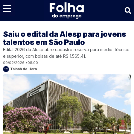
Últimas notícias
Saiu o edital da Alesp para jovens
talentos em São Paulo
Edital 2026 da Alesp abre cadastro reserva para médio, técnico
e superior, com bolsas de até R$ 1.565,41.
09/02/2026
08:00
Tainah de Haro