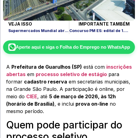
VEJA ISSO
IMPORTANTE TAMBÉM
Supermercados Mundial abre vagas de emprego no RJ e em Niterói
Concurso PM ES: edital de 1.000 vagas deve sair em março
Aperte aqui e siga o
Folha do Emprego
no WhatsApp
A
Prefeitura de Guarulhos (SP)
está com
inscrições
abertas
em
processo seletivo de estágio
para
formar
cadastro reserva
em secretarias municipais,
na Grande São Paulo. A participação é online, por
meio do
CIEE
, até
5 de março de 2026, às 12h
(horário de Brasília)
, e inclui
prova on-line
no
mesmo período.
Quem pode participar do
processo seletivo