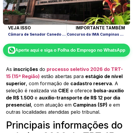
VEJA ISSO
IMPORTANTE TAMBÉM
Câmara de Senador Canedo abre concurso com salários até R$ 11,9 mil
Concurso da IMA Campinas abre 8 vagas e paga até R$ 5,6 mil
Aperte aqui e siga o
Folha do Emprego
no WhatsApp
As
inscrições
do
processo seletivo 2026 do TRT-
15 (15ª Região)
estão abertas para
estágio de nível
superior
, com formação de
cadastro reserva
. A
seleção é realizada via
CIEE
e oferece
bolsa-auxílio
de R$ 1.500
e
auxílio-transporte de R$ 12 por dia
presencial
, com atuação em
Campinas (SP)
e em
outras localidades atendidas pelo tribunal.
Principais informações do