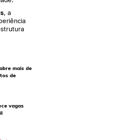
dade.
as
, a
eriência
strutura
 abre mais de
itos de
ece vagas
il