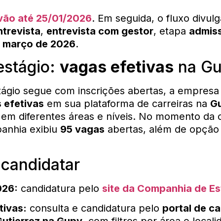
 vão até 25/01/2026
. Em seguida, o fluxo divul
ntrevista
,
entrevista com gestor
, etapa
admiss
m março de 2026
.
estágio:
vagas efetivas
na G
tágio segue com inscrições abertas, a empres
 efetivas
em sua plataforma de carreiras na
G
em diferentes áreas e níveis. No momento da c
panhia exibiu
95 vagas
abertas, além de opção
candidatar
026:
candidatura pelo
site da Companhia de Es
tivas:
consulta e candidatura pelo
portal de ca