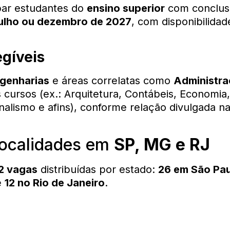
par estudantes do
ensino superior
com conclus
julho ou dezembro de 2027
, com disponibilida
egíveis
genharias
e áreas correlatas como
Administr
 cursos (ex.: Arquitetura, Contábeis, Economia,
rnalismo e afins), conforme relação divulgada n
localidades em
SP, MG e RJ
2 vagas
distribuídas por estado:
26 em São Pa
e
12 no Rio de Janeiro
.