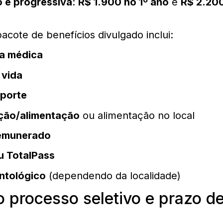
o é progressiva
:
R$ 1.900 no 1º ano
e
R$ 2.200
pacote de benefícios divulgado inclui:
ia médica
 vida
sporte
ição/alimentação
ou alimentação no local
remunerado
u TotalPass
ntológico
(dependendo da localidade)
 processo seletivo e prazo d