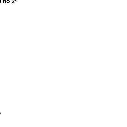
 no 2º
e