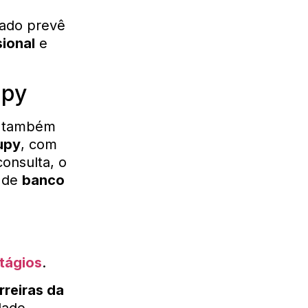
gado prevê
ional
e
upy
a também
upy
, com
onsulta, o
 de
banco
tágios
.
rreiras da