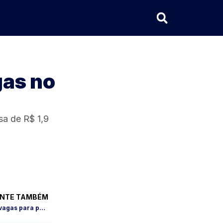
gas no
sa de R$ 1,9
NTE TAMBÉM
Concurso Seduc PI: edital com 4.000 vagas para professor efetivo