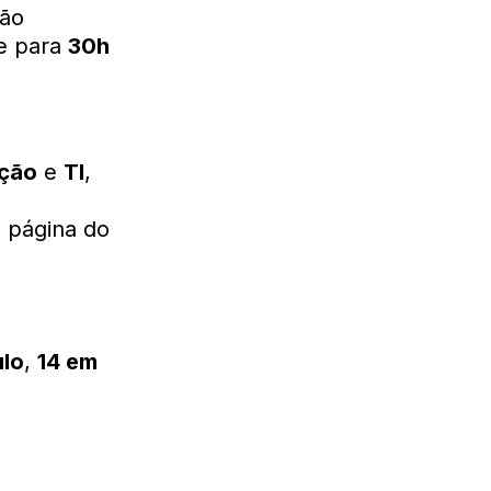
ão
de para
30h
ação
e
TI
,
a página do
ulo
,
14 em