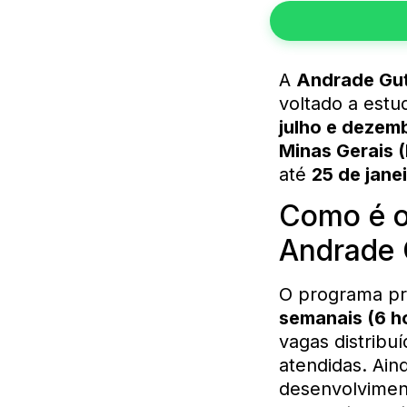
A
Andrade Gut
voltado a estu
julho e dezem
Minas Gerais 
até
25 de jane
Como é 
Andrade 
O programa pr
semanais (6 ho
vagas distribuí
atendidas. Aind
desenvolvimen