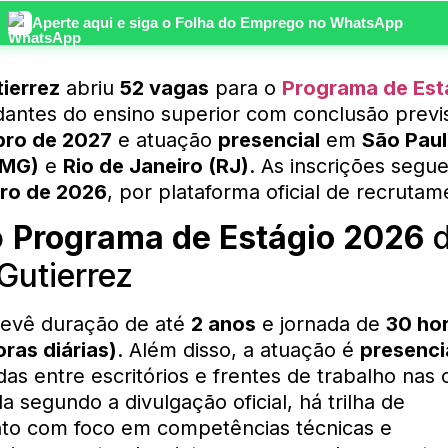
Aperte aqui e siga o
Folha do Emprego
no WhatsApp
ierrez
abriu
52 vagas
para o
Programa de Est
dantes do ensino superior com conclusão previ
bro de 2027
e atuação
presencial
em
São Paul
(MG)
e
Rio de Janeiro (RJ)
. As inscrições segu
iro de 2026
, por plataforma oficial de recrutam
o
Programa de Estágio 2026
d
Gutierrez
evê duração de até
2 anos
e jornada de
30 ho
ras diárias)
. Além disso, a atuação é
presenci
das entre escritórios e frentes de trabalho nas 
a segundo a divulgação oficial, há trilha de
to com foco em competências técnicas e