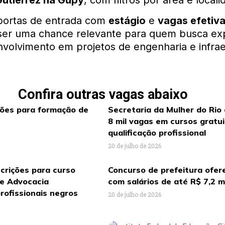
utierrez na Gupy
, com filtros por área e locali
 portas de entrada com
estágio
e
vagas efetiv
ser uma chance relevante para quem busca exp
nvolvimento em projetos de engenharia e infrae
Confira outras vagas abaixo
ções para formação de
Secretaria da Mulher do Rio
8 mil vagas em cursos gratu
qualificação profissional
20 de julho de 2026
crições para curso
Concurso de prefeitura ofer
de Advocacia
com salários de até R$ 7,2 m
rofissionais negros
20 de julho de 2026