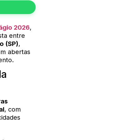
ágio 2026
,
sta entre
o (SP)
,
em abertas
ento.
a
ras
al
, com
cidades