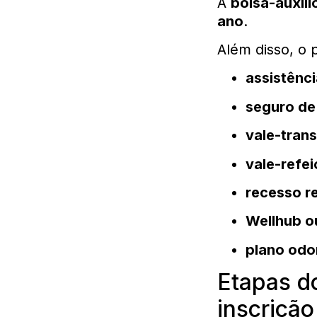
A
bolsa-auxíli
ano
.
Além disso, o 
assistênc
seguro de
vale-tran
vale-refe
recesso 
Wellhub o
plano odo
Etapas do
inscrição