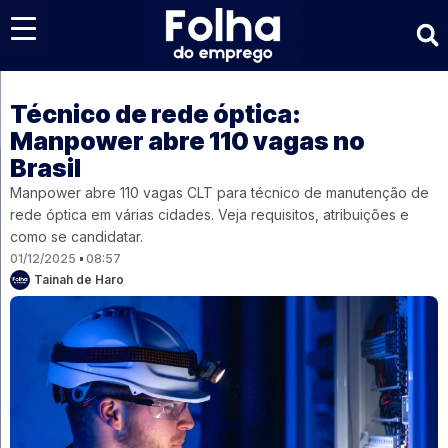
Últimas notícias
Técnico de rede óptica:
Manpower abre 110 vagas no
Brasil
Manpower abre 110 vagas CLT para técnico de manutenção de
rede óptica em várias cidades. Veja requisitos, atribuições e
como se candidatar.
01/12/2025
08:57
Tainah de Haro