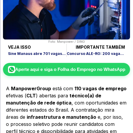
Foto: Manpower / DINO
VEJA ISSO
IMPORTANTE TAMBÉM
Sine Manaus abre 701 vagas nesta segunda (1º/12); veja lista
Concurso ALE-RO: 200 vagas e salário de até R$ 24 mil
Aperte aqui e siga o
Folha do Emprego
no WhatsApp
A
ManpowerGroup
está com
110 vagas de emprego
efetivas (
CLT
) abertas para
técnico(a) de
manutenção de rede óptica
, com oportunidades em
diferentes estados do Brasil. A contratação mira
áreas de
infraestrutura e manutenção
e, por isso,
o processo seletivo pode reunir candidatos com
perfil técnico e disponibilidade para atividades em