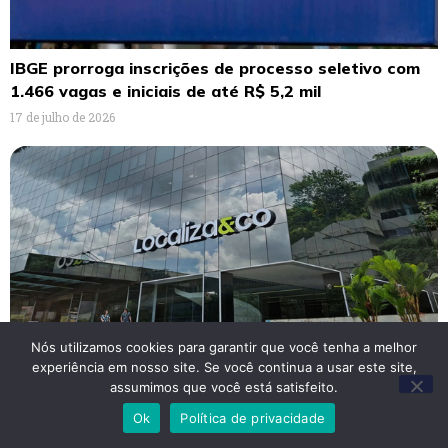
IBGE prorroga inscrições de processo seletivo com
1.466 vagas e iniciais de até R$ 5,2 mil
17 de julho de 2026
Nós utilizamos cookies para garantir que você tenha a melhor
experiência em nosso site. Se você continua a usar este site,
Localiza&Co abre mais de 800 vagas de emprego em
assumimos que você está satisfeito.
diversos estados do Brasil: saiba como se
Ok
Política de privacidade
candidatar