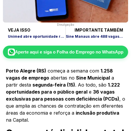
Divulgação
VEJA ISSO
IMPORTANTE TAMBÉM
Unimed abre oportunidade remota em contabilidade na Grande Florianópolis
Sine Manaus abre 488 vagas nesta segunda (15); veja como concorrer
Aperte aqui e siga o
Folha do Emprego
no WhatsApp
Porto Alegre (RS)
começa a semana com
1.258
vagas de emprego
abertas no
Sine Municipal
a
partir desta
segunda-feira (15)
. Ao todo, são
1.222
oportunidades para o público geral
e
36 vagas
exclusivas para pessoas com deficiência (PCDs)
, o
que amplia as chances de contratação em diferentes
áreas da economia e reforça a
inclusão produtiva
na Capital.