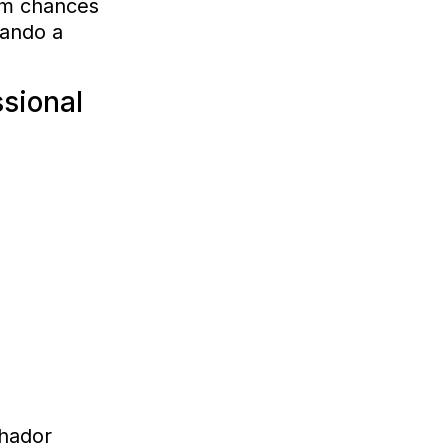
com chances
iando a
sional
lhador