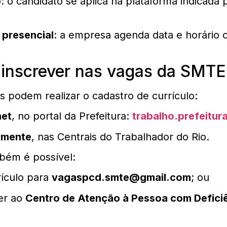
o
: o candidato se aplica na plataforma indicada 
 presencial
: a empresa agenda data e horário 
inscrever nas vagas da SMTE
s podem realizar o cadastro de currículo:
net
, no portal da Prefeitura:
trabalho.prefeitura
lmente
, nas Centrais do Trabalhador do Rio.
bém é possível:
rículo para
vagaspcd.smte@gmail.com
; ou
er ao
Centro de Atenção à Pessoa com Defici