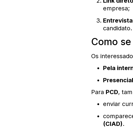
Link diret
empresa;
Entrevista
candidato.
Como se 
Os interessado
Pela inter
Presencia
Para
PCD
, tam
enviar cur
comparec
(CIAD)
.