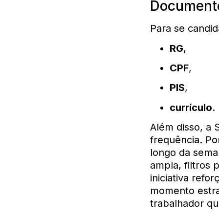
Documento
Para se candid
RG
,
CPF
,
PIS
,
currículo
.
Além disso, a
frequência. Po
longo da seman
ampla, filtros 
iniciativa refo
momento estra
trabalhador qu