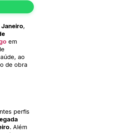
 Janeiro
,
de
ego
em
e
saúde, ao
o de obra
ntes perfis
regada
eiro
. Além