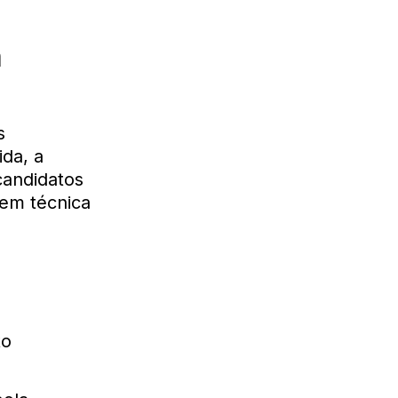
a
s
ida, a
candidatos
gem técnica
to