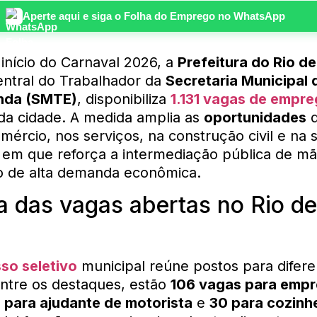
Aperte aqui e siga o
Folha do Emprego
no WhatsApp
nício do Carnaval 2026, a
Prefeitura do Rio de
entral do Trabalhador da
Secretaria Municipal 
enda (SMTE)
, disponibiliza
1.131 vagas de empr
 da cidade. A medida amplia as
oportunidades
d
ércio, nos serviços, na construção civil e na 
m que reforça a intermediação pública de mã
 de alta demanda econômica.
 das vagas abertas no Rio de
so seletivo
municipal reúne postos para difere
 Entre os destaques, estão
106 vagas para emp
 para ajudante de motorista
e
30 para cozinh