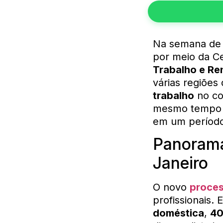
Na semana de i
por meio da C
Trabalho e R
várias regiões
trabalho
no com
mesmo tempo e
em um período
Panorama
Janeiro
O novo
proces
profissionais.
doméstica
,
40