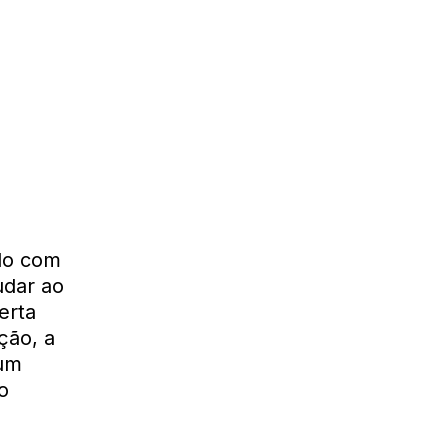
ado com
udar ao
erta
ição, a
 um
o