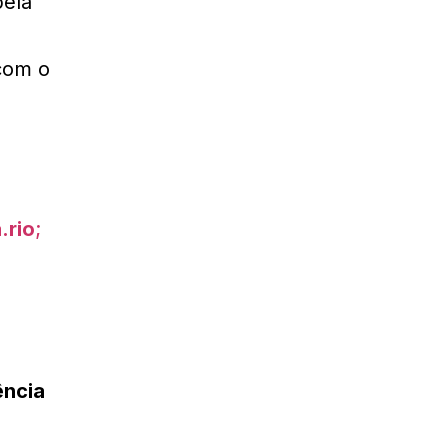
pela
com o
.rio
;
ência