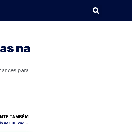
gas na
chances para
NTE TAMBÉM
PAT de São José dos Campos abre mais de 300 vagas de emprego