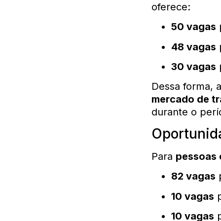
oferece:
50 vagas
p
48 vagas
30 vagas
p
Dessa forma, a
mercado de tr
durante o perí
Oportunid
Para
pessoas 
82 vagas
p
10 vagas
p
10 vagas
p