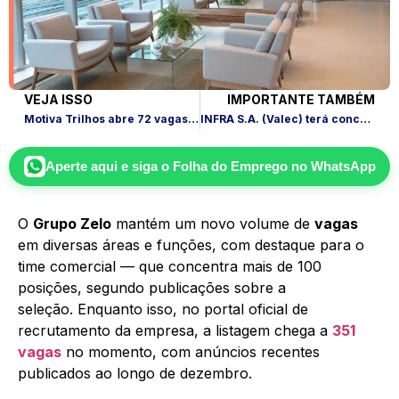
VEJA ISSO
IMPORTANTE TAMBÉM
Motiva Trilhos abre 72 vagas em SP, RJ e Salvador; veja como
INFRA S.A. (Valec) terá concurso com 65 vagas e banca Cebraspe
Aperte aqui e siga o
Folha do Emprego
no WhatsApp
O
Grupo Zelo
mantém um novo volume de
vagas
em diversas áreas e funções, com destaque para o
time comercial — que concentra mais de 100
posições, segundo publicações sobre a
seleção. Enquanto isso, no portal oficial de
recrutamento da empresa, a listagem chega a
351
vagas
no momento, com anúncios recentes
publicados ao longo de dezembro.