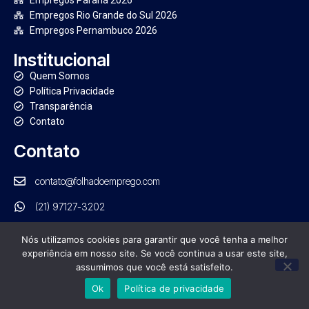
Empregos Paraná 2026
Empregos Rio Grande do Sul 2026
Empregos Pernambuco 2026
Institucional
Quem Somos
Política Privacidade
Transparência
Contato
Contato
contato@folhadoemprego.com
(21) 97127-3202
Nós utilizamos cookies para garantir que você tenha a melhor
experiência em nosso site. Se você continua a usar este site,
assumimos que você está satisfeito.
PORTAL FOLHA DO EMPREGO. TODOS OS DIREITOS RESERVADOS
Ok
Política de privacidade
GRUPO NRB DE COMUNICAÇÃO | CNPJ: 21.554.570/0001-01