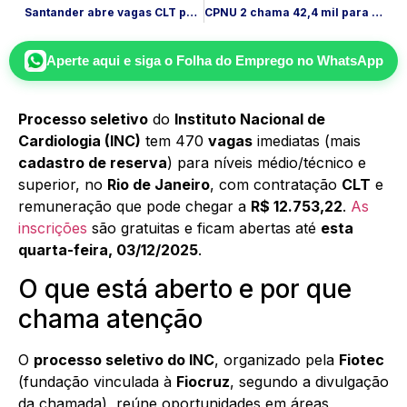
Santander abre vagas CLT para assessores AAA em 18 cidades de SP
CPNU 2 chama 42,4 mil para discursiva em 7/12; veja horários
Aperte aqui e siga o
Folha do Emprego
no WhatsApp
Processo seletivo
do
Instituto Nacional de
Cardiologia (INC)
tem 470
vagas
imediatas (mais
cadastro de reserva
) para níveis médio/técnico e
superior, no
Rio de Janeiro
, com contratação
CLT
e
remuneração que pode chegar a
R$ 12.753,22
.
As
inscrições
são gratuitas e ficam abertas até
esta
quarta-feira, 03/12/2025
.
O que está aberto e por que
chama atenção
O
processo seletivo do INC
, organizado pela
Fiotec
(fundação vinculada à
Fiocruz
, segundo a divulgação
da chamada), reúne oportunidades em áreas