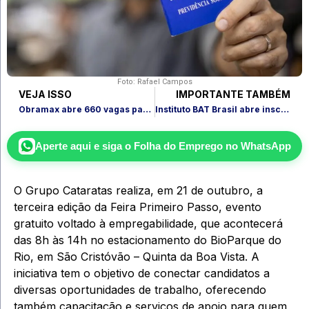
Foto: Rafael Campos
VEJA ISSO
IMPORTANTE TAMBÉM
Obramax abre 660 vagas para cursos de capacitação gratuitos no Rio de Janeiro
Instituto BAT Brasil abre inscrições para curso gratuito em empreendedorismo
Aperte aqui e siga o
Folha do Emprego
no WhatsApp
O Grupo Cataratas realiza, em 21 de outubro, a
terceira edição da Feira Primeiro Passo, evento
gratuito voltado à empregabilidade, que acontecerá
das 8h às 14h no estacionamento do BioParque do
Rio, em São Cristóvão – Quinta da Boa Vista. A
iniciativa tem o objetivo de conectar candidatos a
diversas oportunidades de trabalho, oferecendo
também capacitação e serviços de apoio para quem