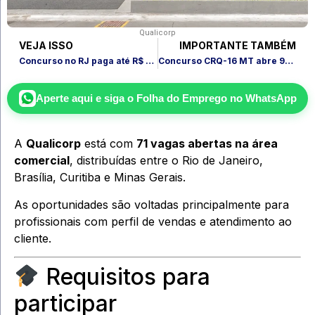
Qualicorp
VEJA ISSO
IMPORTANTE TAMBÉM
Concurso no RJ paga até R$ 5,8 mil e aceita nível médio
Concurso CRQ-16 MT abre 90 vagas e paga até R$ 4,9 mil
Aperte aqui e siga o
Folha do Emprego
no WhatsApp
A
Qualicorp
está com
71 vagas abertas na área
comercial
, distribuídas entre o Rio de Janeiro,
Brasília, Curitiba e Minas Gerais.
As oportunidades são voltadas principalmente para
profissionais com perfil de vendas e atendimento ao
cliente.
Requisitos para
participar