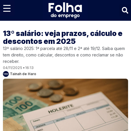
Últimas notícias
13º salário: veja prazos, cálculo e
descontos em 2025
13º salário 2025: 1ª parcela até 28/11 e 2ª até 19/12. Saiba quem
tem direito, como calcular, descontos e como reclamar se não
receber.
04/11/2025
16:13
Tainah de Haro