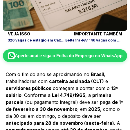
VEJA ISSO
IMPORTANTE TAMBÉM
326 vagas de estágio em Caxias do Sul no CIEE-RS
Belterra-PA: 146 vagas com salário de até R$ 4,8 mil
Aperte aqui e siga o
Folha do Emprego
no WhatsApp
Com o fim do ano se aproximando no
Brasil
,
trabalhadores com
carteira assinada (CLT)
e
servidores públicos
começam a contar com o
13º
salário
. Conforme a
Lei 4.749/1965
, a
primeira
parcela
(ou pagamento integral) deve ser paga
de 1º
de fevereiro a 30 de novembro
; em
2025
, como o
dia 30 cai em domingo, o depósito deve ser
antecipado para 28 de novembro (sexta-feira)
. A