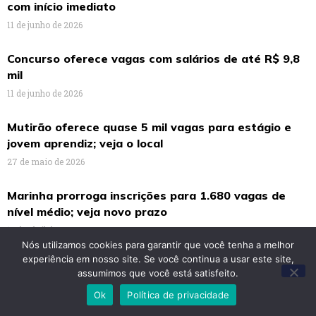
com início imediato
11 de junho de 2026
Concurso oferece vagas com salários de até R$ 9,8
mil
11 de junho de 2026
Mutirão oferece quase 5 mil vagas para estágio e
jovem aprendiz; veja o local
27 de maio de 2026
Marinha prorroga inscrições para 1.680 vagas de
nível médio; veja novo prazo
16 de abril de 2026
Nós utilizamos cookies para garantir que você tenha a melhor
experiência em nosso site. Se você continua a usar este site,
Prefeitura abre 1,5 mil vagas com salários de até R$
assumimos que você está satisfeito.
9,9 mil
Ok
Política de privacidade
16 de abril de 2026