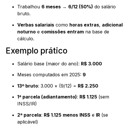
Trabalhou
6 meses
→
6/12 (50%)
do salário
bruto.
Verbas salariais
como
horas extras
,
adicional
noturno
e
comissões
entram
na base de
cálculo.
Exemplo prático
Salário base (maior do ano):
R$ 3.000
Meses computados em 2025:
9
13º bruto
: 3.000 × (9/12) =
R$ 2.250
1ª parcela (adiantamento)
:
R$ 1.125
(sem
INSS/IR)
2ª parcela
:
R$ 1.125
menos
INSS
e
IR
(se
aplicável)