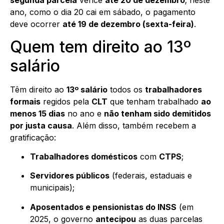
segunda parcela
vence
até 20 de dezembro
; neste
ano, como o dia 20 cai em sábado, o pagamento
deve ocorrer
até 19 de dezembro (sexta-feira)
.
Quem tem direito ao 13º
salário
Têm direito ao
13º salário
todos os
trabalhadores
formais
regidos pela
CLT
que tenham trabalhado
ao
menos 15 dias
no ano e
não tenham sido demitidos
por justa causa
. Além disso, também recebem a
gratificação:
Trabalhadores domésticos
com
CTPS
;
Servidores públicos
(federais, estaduais e
municipais);
Aposentados e pensionistas do INSS
(em
2025, o governo
antecipou
as duas parcelas