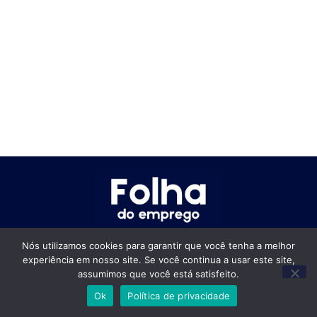
Nós utilizamos cookies para garantir que você tenha a melhor
Empregos Brasil
experiência em nosso site. Se você continua a usar este site,
Empregos Brasil 2026
assumimos que você está satisfeito.
Empregos Rio de Janeiro 2026
Ok
Política de privacidade
Empregos São Paulo 2026
Empregos Minas Gerais 2026