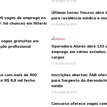
14 de julho de 2026
Últimas horas: Fiocruz abre 
90 vagas de emprego no
para residência médica e mul
F; há chances em Niterói
14 de julho de 2026
l vagas gratuitas em
Operadora Alares abre 133 
ação profissional
emprego em vários estados; 
cargos
13 de julho de 2026
rso com mais de 900
Inscrições abertas: FAB ofe
té R$ 8,8 mil fecha
para Sargento da Aeronáuti
médio
11 de junho de 2026
Concurso oferece vagas com 