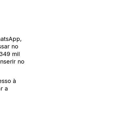
hatsApp,
ssar no
 349 mil
nserir no
esso à
r a