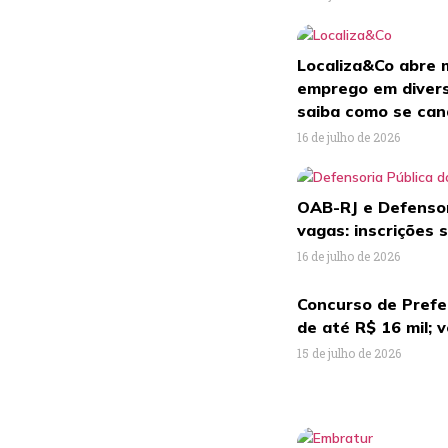
Localiza&Co abre 
emprego em divers
saiba como se can
16 de julho de 2026
OAB-RJ e Defensor
vagas: inscrições 
16 de julho de 2026
Concurso de Prefei
de até R$ 16 mil; 
15 de julho de 2026