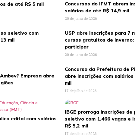
Concursos do IFMT abrem in
ios de até R$ 5 mil
salários de até R$ 14,9 mil
20 de julho de 2026
so seletivo com
USP abre inscrições para 7 
 13 mil
cursos gratuitos de inverno
participar
20 de julho de 2026
Concurso da Prefeitura de Pi
a Ambev? Empresa abre
abre inscrições com salários
egiões
mil
17 de julho de 2026
IBGE prorroga inscrições de
ica edital com salários
seletivo com 1.466 vagas e in
R$ 5,2 mil
17 de julho de 2026