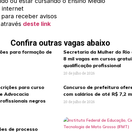
ído ou estar cursando o Ensino Médio
internet
para receber avisos
 através
deste link
Confira outras vagas abaixo
ções para formação de
Secretaria da Mulher do Rio
8 mil vagas em cursos gratu
qualificação profissional
20 de julho de 2026
crições para curso
Concurso de prefeitura ofer
de Advocacia
com salários de até R$ 7,2 m
rofissionais negros
20 de julho de 2026
ções de processo