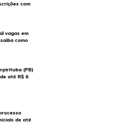
scrições com
mil vagas em
: saiba como
rpirituba (PB)
 de até R$ 6
 processo
iciais de até