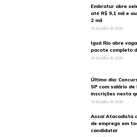
Embratur abre sel
até R$ 9,1 mil e a
2 mil
14 de julho de 2026
Iguá Rio abre vag
pacote completo d
14 de julho de 2026
Último dia: Concur
SP com salário de 
inscrições nesta q
14 de julho de 2026
Assaí Atacadista a
de emprego em tod
candidatar