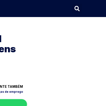
l
vens
NTE TAMBÉM
gas de emprego