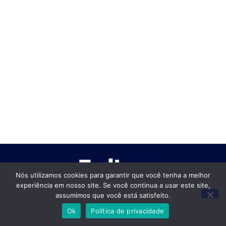
Nós utilizamos cookies para garantir que você tenha a melhor
experiência em nosso site. Se você continua a usar este site,
assumimos que você está satisfeito.
Empregos Brasil
Ok
Política de privacidade
Empregos Brasil 2026