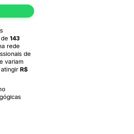
s
o de
143
na rede
ssionais de
e variam
atingir
R$
mo
agógicas