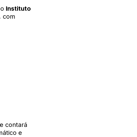
do
Instituto
0, com
e contará
mático e