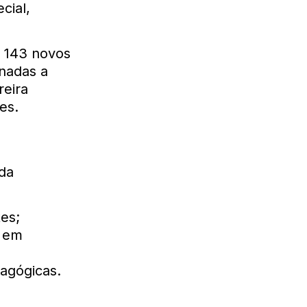
cial,
e 143 novos
inadas a
reira
es.
 da
es;
s em
agógicas.