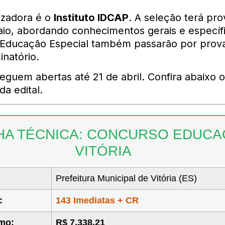
izadora é o
Instituto IDCAP
. A seleção terá pro
aio, abordando conhecimentos gerais e específ
 Educação Especial também passarão por prova
inatório.
eguem abertas até 21 de abril. Confira abaixo o
da edital.
CHA TÉCNICA: CONCURSO EDUC
VITÓRIA
Prefeitura Municipal de Vitória (ES)
:
143 Imediatas + CR
imo:
R$ 7.338,21