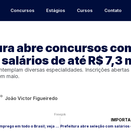
Concursos
Estágios
Cursos
Contato
ura abre concursos co
salários de até R$ 7,3 
templam diversas especialidades. Inscrições abertas 
em maio.
João Victor Figueiredo
Freepik
IMPORTA
Azul abre vagas de emprego em todo o Brasil; veja cargos e como se candidatar