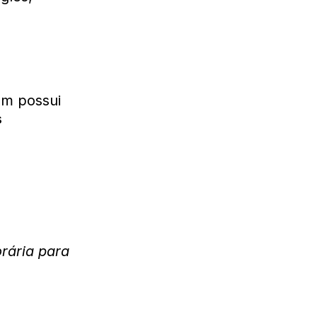
em possui
s
rária para