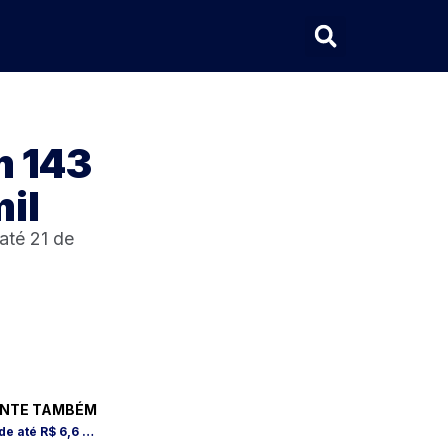
m 143
mil
até 21 de
NTE TAMBÉM
Prefeitura abre seleção com salários de até R$ 6,6 mil; inscrições são gratuitas