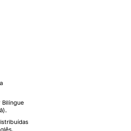
da
 Bilíngue
ã).
istribuídas
glês,