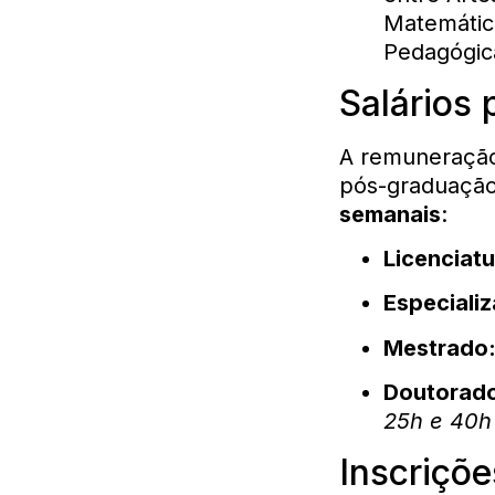
Matemátic
Pedagógic
Salários 
A remuneração
pós-graduação.
semanais
:
Licenciatu
Especiali
Mestrado
Doutorad
25h e 40h
Inscriçõe