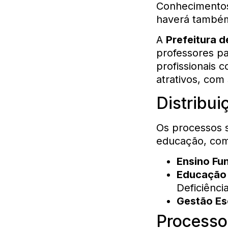
Conhecimentos 
haverá também
A
Prefeitura d
professores pa
profissionais 
atrativos, com
Distribu
Os processos s
educação, com
Ensino Fu
Educação 
Deficiência
Gestão Es
Processo 