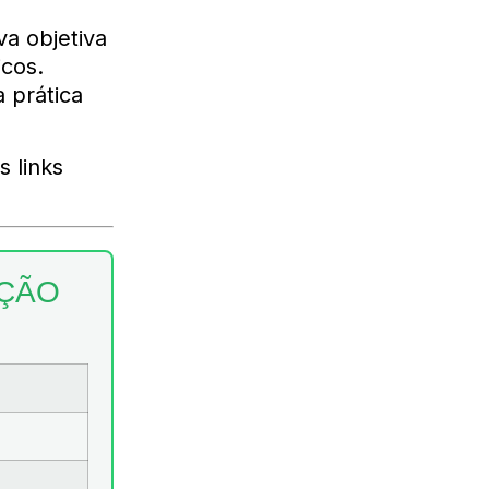
va objetiva
icos.
 prática
s links
AÇÃO