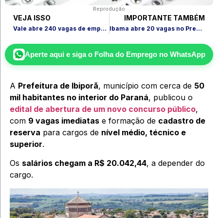
Reprodução
VEJA ISSO
IMPORTANTE TAMBÉM
Vale abre 240 vagas de emprego e contrata em estados estratégicos
Ibama abre 20 vagas no Prevfogo; veja lotação e inscrição presencial
Aperte aqui e siga o
Folha do Emprego
no WhatsApp
A
Prefeitura de Ibiporã
, município com cerca de
50
mil habitantes no interior do Paraná
, publicou o
edital de abertura de um novo concurso público
,
com
9 vagas imediatas
e formação de
cadastro de
reserva
para cargos de
nível médio, técnico e
superior
.
Os
salários chegam a R$ 20.042,44
, a depender do
cargo.