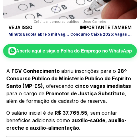
Créditos: concurso público _ Jeso Carneiro
VEJA ISSO
IMPORTANTE TAMBÉM
Minuto Escola abre 5 mil vagas gratuitas para educadores em 2025
Concurso Caixa 2025: vagas de nível médio e superior em todo o Brasil
Aperte aqui e siga o
Folha do Emprego
no WhatsApp
A
FGV Conhecimento
abriu inscrições para o
28º
Concurso Público do Ministério Público do Espírito
Santo (MP-ES)
, oferecendo
cinco vagas imediatas
para o cargo de
Promotor de Justiça Substituto
,
além de formação de cadastro de reserva.
O salário inicial é de
R$ 37.765,55
, sem contar
benefícios adicionais como
auxílio-saúde, auxílio-
creche e auxílio-alimentação
.