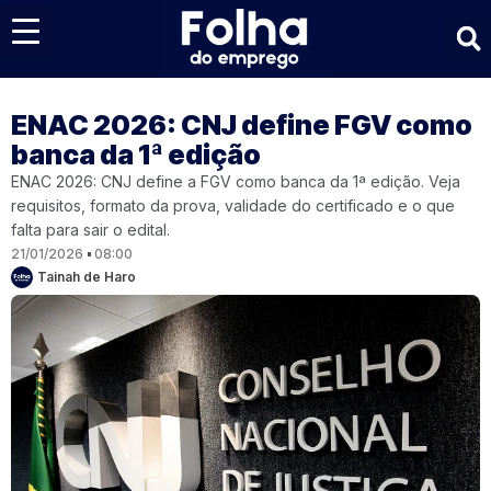
Últimas notícias
ENAC 2026: CNJ define FGV como
banca da 1ª edição
ENAC 2026: CNJ define a FGV como banca da 1ª edição. Veja
requisitos, formato da prova, validade do certificado e o que
falta para sair o edital.
21/01/2026
08:00
Tainah de Haro