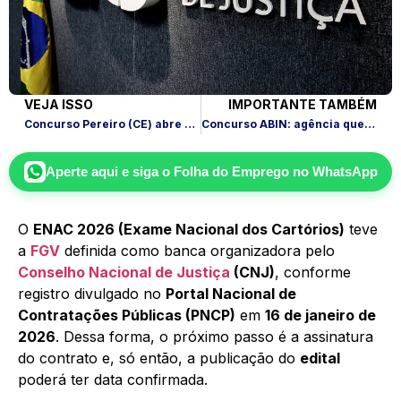
VEJA ISSO
IMPORTANTE TAMBÉM
Concurso Pereiro (CE) abre 264 vagas e paga até R$ 10 mil
Concurso ABIN: agência quer vagas de nível médio e superior
Aperte aqui e siga o
Folha do Emprego
no WhatsApp
O
ENAC 2026 (Exame Nacional dos Cartórios)
teve
a
FGV
definida como banca organizadora pelo
Conselho Nacional de Justiça
(CNJ)
, conforme
registro divulgado no
Portal Nacional de
Contratações Públicas (PNCP)
em
16 de janeiro de
2026
. Dessa forma, o próximo passo é a assinatura
do contrato e, só então, a publicação do
edital
poderá ter data confirmada.