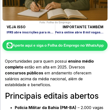
Foto: Folha do Emprego
VEJA ISSO
IMPORTANTE TAMBÉM
IFRS abre inscrições para mais de 400 cursos online gratuitos
Feira online abre 8 mil vagas de emprego e estágio para jovens
Aperte aqui e siga o
Folha do Emprego
no WhatsApp
Oportunidades para quem possui
ensino médio
completo
estão em alta em 2025. Diversos
concursos públicos
em andamento oferecem
salários acima da média nacional, além de
estabilidade e benefícios.
Principais editais abertos
Polícia Militar da Bahia (PM-BA)
– 2.000 vagas