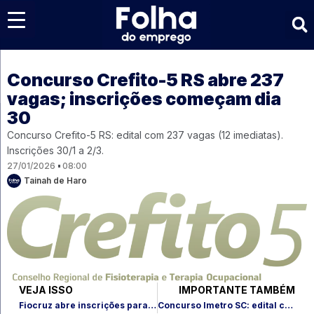
Últimas notícias
Concurso Crefito-5 RS abre 237
vagas; inscrições começam dia
30
Concurso Crefito-5 RS: edital com 237 vagas (12 imediatas).
Inscrições 30/1 a 2/3.
27/01/2026
08:00
Tainah de Haro
VEJA ISSO
IMPORTANTE TAMBÉM
Fiocruz abre inscrições para estágio obrigatório 2026: 22 vagas
Concurso Imetro SC: edital com 35 vagas pode sair até abril