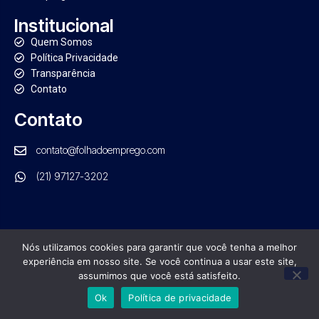
Institucional
Quem Somos
Política Privacidade
Transparência
Contato
Contato
contato@folhadoemprego.com
(21) 97127-3202
Nós utilizamos cookies para garantir que você tenha a melhor
PORTAL FOLHA DO EMPREGO. TODOS OS DIREITOS RESERVADOS
experiência em nosso site. Se você continua a usar este site,
GRUPO NRB DE COMUNICAÇÃO | CNPJ: 21.554.570/0001-01
assumimos que você está satisfeito.
Ok
Política de privacidade