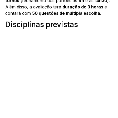
turnos
(fechamento dos portões às
9h
e às
14h30
).
Além disso, a avaliação terá
duração de 3 horas
e
contará com
50 questões de múltipla escolha
.
Disciplinas previstas