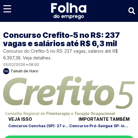
Últimas notícias
Concurso Crefito-5 no RS: 237
vagas e salários até R$ 6,3 mil
Concurso do Crefito-5 no RS: 237 vagas, salários até R$
6.397,38. Veja detalhes.
05/02/2026
08:00
Tainah de Haro
VEJA ISSO
IMPORTANTE TAMBÉM
Concurso Conchas (SP): 27 vagas e salário até R$ 15,7 mil
Concurso Pró-Sangue SP: inscrições abertas e salário até R$ 4,5 mil