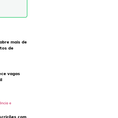
 abre mais de
itos de
ece vagas
il
scrições com