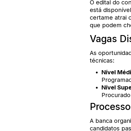
O edital do co
está disponíve
certame atrai 
que podem ch
Vagas Di
As oportunidad
técnicas:
Nível Médi
Programad
Nível Supe
Procurado
Processo 
A banca organ
candidatos pas