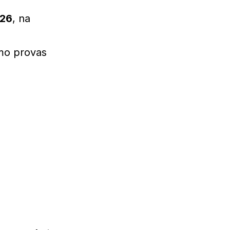
026
, na
omo provas