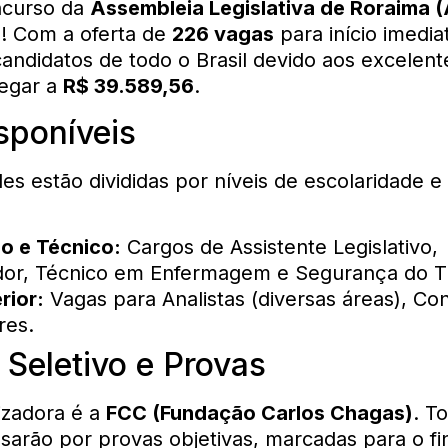
ncurso da
Assembleia Legislativa de Roraima 
l! Com a oferta de
226 vagas
para início imedia
candidatos de todo o Brasil devido aos excelente
egar a
R$ 39.589,56
.
sponíveis
es estão divididas por níveis de escolaridade e
o e Técnico:
Cargos de Assistente Legislativo,
or, Técnico em Enfermagem e Segurança do T
rior:
Vagas para Analistas (diversas áreas), Co
res.
Seletivo e Provas
izadora é a
FCC (Fundação Carlos Chagas)
. T
sarão por provas objetivas, marcadas para o fi