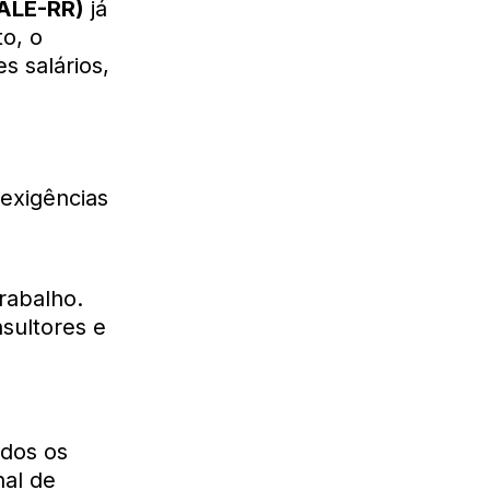
(ALE-RR)
já
to, o
s salários,
 exigências
rabalho.
nsultores e
odos os
nal de