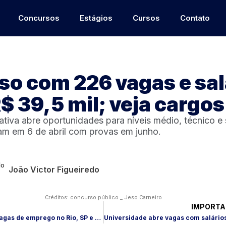
Concursos
Estágios
Cursos
Contato
o com 226 vagas e sal
R$ 39,5 mil; veja cargos
tiva abre oportunidades para níveis médio, técnico e 
m em 6 de abril com provas em junho.
João Victor Figueiredo
Créditos: concurso público _ Jeso Carneiro
IMPORTA
Azzas 2154 abre 94 vagas de emprego no Rio, SP e mais cidades; veja como trabalhar no maior grupo de moda do Brasil