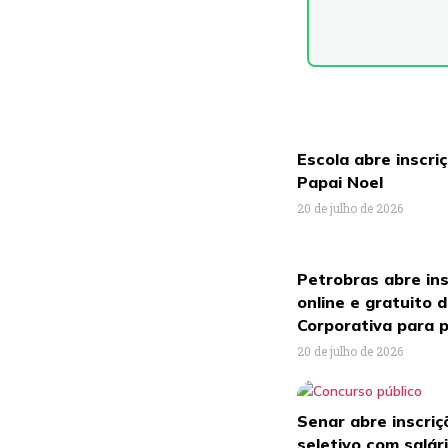
Escola abre inscri
Papai Noel
20 de julho de 2026
Petrobras abre ins
online e gratuito 
Corporativa para p
20 de julho de 2026
Senar abre inscri
seletivo com salár