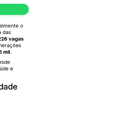
ialmente o
a das
226 vagas
unerações
5 mil
.
desde
aúde e
idade