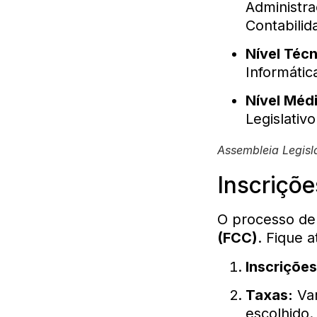
Administra
Contabilid
Nível Técn
Informátic
Nível Méd
Legislativ
Assembleia Legisl
Inscriçõ
O processo de
(FCC)
. Fique a
Inscrições
Taxas:
Var
escolhido.