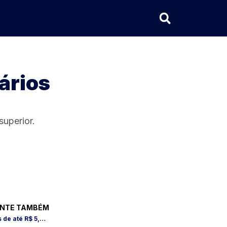
ários
superior.
NTE TAMBÉM
Universidade abre vagas com salários de até R$ 5,2 mil; veja cargos e como se inscrever