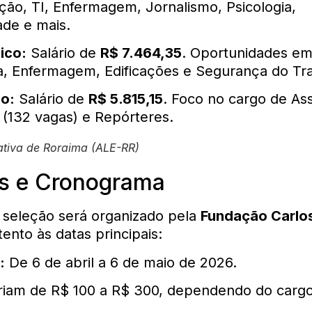
ção, TI, Enfermagem, Jornalismo, Psicologia,
ade e mais.
ico:
Salário de
R$ 7.464,35
. Oportunidades e
a, Enfermagem, Edificações e Segurança do Tr
io:
Salário de
R$ 5.815,15
. Foco no cargo de Ass
o (132 vagas) e Repórteres.
ativa de Roraima (ALE-RR)
es e Cronograma
 seleção será organizado pela
Fundação Carlo
tento às datas principais:
:
De 6 de abril a 6 de maio de 2026.
iam de R$ 100 a R$ 300, dependendo do carg