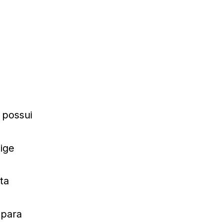
 possui
xige
ita
 para