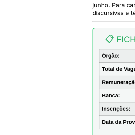
junho. Para ca
discursivas e t
📋 FIC
Órgão:
Total de Vag
Remuneraçã
Banca:
Inscrições:
Data da Prov