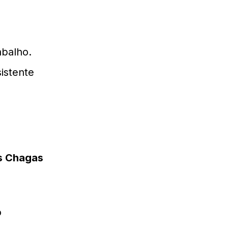
m
abalho.
istente
s Chagas
o