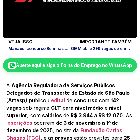
VEJA ISSO
IMPORTANTE TAMBÉM
Manaus: concurso Semmas confirma edital nesta sexta
SIMM abre 299 vagas de emprego e estágio em Salvador nesta quinta
Aperte aqui e siga o
Folha do Emprego
no WhatsApp
A
Agência Reguladora de Serviços Públicos
Delegados de Transporte do Estado de São Paulo
(Artesp)
publicou
edital
de
concurso
com
142
vagas
sob regime
CLT
para
nível médio
e
nível
superior
, com
salários
de
R$ 3.944 a R$ 12.070
. As
inscrições
ocorrem
de 3 de novembro a 1º de
dezembro de 2025
, no site da
Fundação Carlos
Chagas (FCC)
, e as
provas
estão previstas para
25