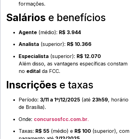
formações.
Salários
e benefícios
Agente
(médio):
R$ 3.944
Analista
(superior):
R$ 10.366
Especialista
(superior):
R$ 12.070
Além disso, as vantagens específicas constam
no
edital
da FCC.
Inscrições
e taxas
Período:
3/11 a 1º/12/2025
(até
23h59
, horário
de Brasília).
Onde:
concursosfcc.com.br
.
Taxas:
R$ 55
(médio) e
R$ 100
(superior), com
pagamento até
2/12/2025
.