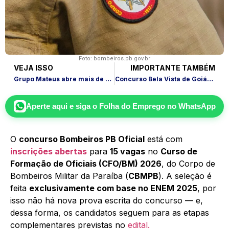
Foto: bombeiros.pb.gov.br
VEJA ISSO
IMPORTANTE TAMBÉM
Grupo Mateus abre mais de 600 vagas e salários até R$ 12 mil
Concurso Bela Vista de Goiás: 1.305 vagas e salário até R$ 7,7 mil
Aperte aqui e siga o
Folha do Emprego
no WhatsApp
O
concurso Bombeiros PB Oficial
está com
inscrições abertas
para
15 vagas
no
Curso de
Formação de Oficiais (CFO/BM) 2026
, do Corpo de
Bombeiros Militar da Paraíba (
CBMPB
). A seleção é
feita
exclusivamente com base no ENEM 2025
, por
isso não há nova prova escrita do concurso — e,
dessa forma, os candidatos seguem para as etapas
complementares previstas no
edital.