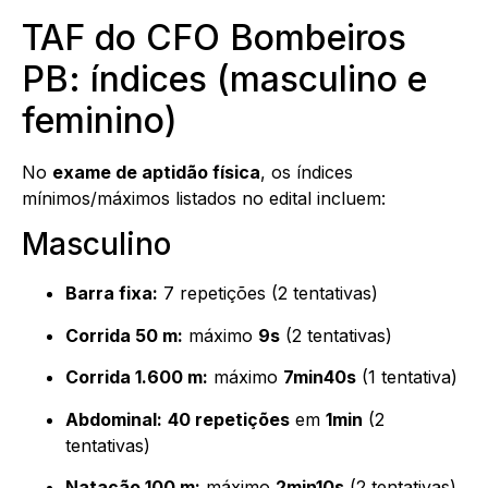
TAF do CFO Bombeiros
PB: índices (masculino e
feminino)
No
exame de aptidão física
, os índices
mínimos/máximos listados no edital incluem:
Masculino
Barra fixa:
7 repetições (2 tentativas)
Corrida 50 m:
máximo
9s
(2 tentativas)
Corrida 1.600 m:
máximo
7min40s
(1 tentativa)
Abdominal:
40 repetições
em
1min
(2
tentativas)
Natação 100 m:
máximo
2min10s
(2 tentativas)