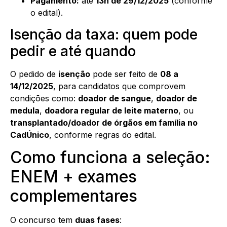
Pagamento:
até
13h de 29/12/2025
(conforme
o edital).
Isenção da taxa: quem pode
pedir e até quando
O pedido de
isenção
pode ser feito de
08 a
14/12/2025
, para candidatos que comprovem
condições como:
doador de sangue
,
doador de
medula
,
doadora regular de leite materno
, ou
transplantado/doador de órgãos em família no
CadÚnico
, conforme regras do edital.
Como funciona a seleção:
ENEM + exames
complementares
O concurso tem
duas fases
: