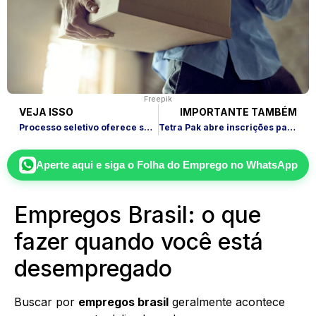
Freepik
VEJA ISSO
IMPORTANTE TAMBÉM
Processo seletivo oferece salários de até R$ 14 mil em Niterói
Tetra Pak abre inscrições para estágio 2026 com vagas híbridas
Aperte aqui e siga o
Folha do Emprego
no WhatsApp
Empregos Brasil: o que
fazer quando você está
desempregado
Buscar por
empregos brasil
geralmente acontece