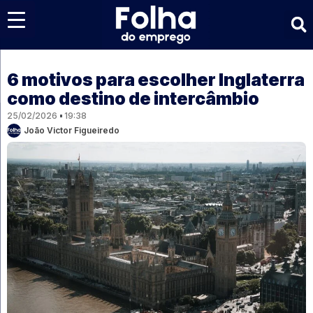
Últimas notícias
6 motivos para escolher Inglaterra
como destino de intercâmbio
25/02/2026
19:38
João Victor Figueiredo