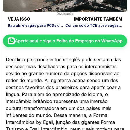
Divulgação
VEJA ISSO
IMPORTANTE TAMBÉM
Itaú abre vagas para PCDs com contratação e formação gratuita
Concurso do TCE abre vagas com salário acima de R$ 10 mil
Aperte aqui e siga o
Folha do Emprego
no WhatsApp
Decidir o país onde estudar inglês pode ser uma das
decisões mais desafiadoras para os intercambistas
devido ao grande número de opções disponíveis ao
redor do mundo. A Inglaterra acaba sendo um dos
destinos favoritos dos brasileiros para aperfeiçoar a
língua. Para além do aprendizado do idioma, o
intercâmbio britânico representa uma imersão
cultural transformadora em um dos países mais
influentes do mundo. Dessa maneira, a Forma
Intercâmbios by Egali, junção das gigantes Forma
Turismo e Egali Intercâmbio, reuniu seis motivos para