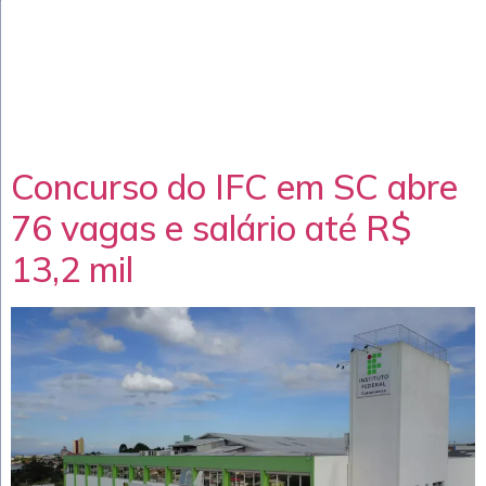
Concurso do IFC em SC abre
76 vagas e salário até R$
13,2 mil