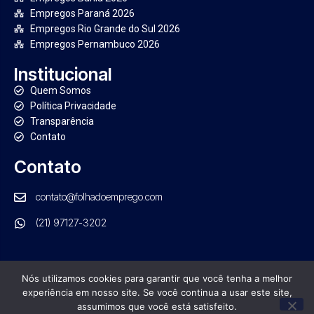
Empregos Paraná 2026
Empregos Rio Grande do Sul 2026
Empregos Pernambuco 2026
Institucional
Quem Somos
Política Privacidade
Transparência
Contato
Contato
contato@folhadoemprego.com
(21) 97127-3202
Nós utilizamos cookies para garantir que você tenha a melhor
experiência em nosso site. Se você continua a usar este site,
PORTAL FOLHA DO EMPREGO. TODOS OS DIREITOS RESERVADOS
assumimos que você está satisfeito.
GRUPO NRB DE COMUNICAÇÃO | CNPJ: 21.554.570/0001-01