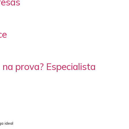
resas
ce
na prova? Especialista
a ideal