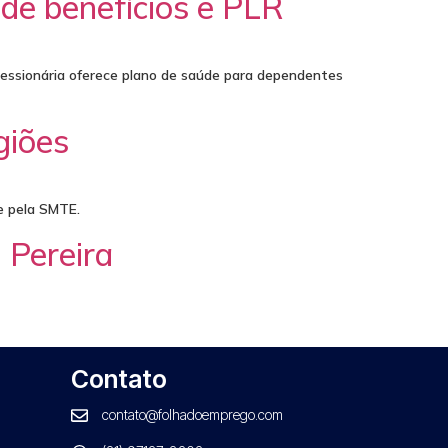
de benefícios e PLR
ncessionária oferece plano de saúde para dependentes
giões
e pela SMTE.
 Pereira
Contato
contato@folhadoemprego.com