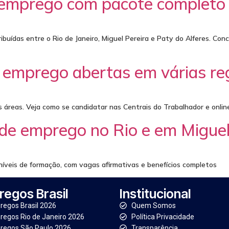
 emprego com pacote completo 
buídas entre o Rio de Janeiro, Miguel Pereira e Paty do Alferes. Co
 emprego abertas em várias re
áreas. Veja como se candidatar nas Centrais do Trabalhador e onlin
 de emprego no Rio e em Miguel
níveis de formação, com vagas afirmativas e benefícios completos
egos Brasil
Institucional
egos Brasil 2026
Quem Somos
egos Rio de Janeiro 2026
Política Privacidade
regos São Paulo 2026
Transparência