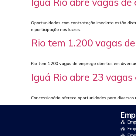
Iguá Rio abre vagas de
Oportunidades com contratação imediata estão distri
e participação nos lucros.
Rio tem 1.200 vagas de
Rio tem 1.200 vagas de emprego abertas em diversas 
Iguá Rio abre 23 vagas
Concessionária oferece oportunidades para diversos 
Empr
Empr
Empr
Emp