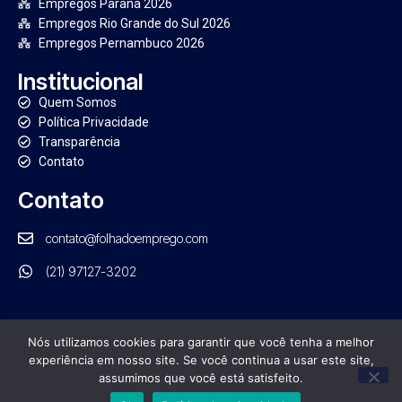
Empregos Paraná 2026
Empregos Rio Grande do Sul 2026
Empregos Pernambuco 2026
Institucional
Quem Somos
Política Privacidade
Transparência
Contato
Contato
contato@folhadoemprego.com
(21) 97127-3202
Nós utilizamos cookies para garantir que você tenha a melhor
experiência em nosso site. Se você continua a usar este site,
PORTAL FOLHA DO EMPREGO. TODOS OS DIREITOS RESERVADOS
assumimos que você está satisfeito.
GRUPO NRB DE COMUNICAÇÃO | CNPJ: 21.554.570/0001-01