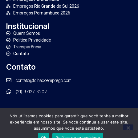
Empregos Rio Grande do Sul 2026
Empregos Pernambuco 2026
Institucional
Quem Somos
Política Privacidade
Transparência
Contato
Contato
contato@folhadoemprego.com
(21) 97127-3202
Nós utilizamos cookies para garantir que você tenha a melhor
experiência em nosso site. Se você continua a usar este site,
PORTAL FOLHA DO EMPREGO. TODOS OS DIREITOS RESERVADOS
assumimos que você está satisfeito.
GRUPO NRB DE COMUNICAÇÃO | CNPJ: 21.554.570/0001-01
Ok
Política de privacidade