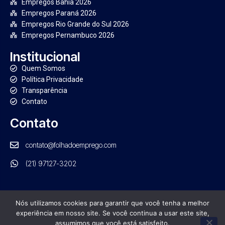
Empregos Bahia 2026
Empregos Paraná 2026
Empregos Rio Grande do Sul 2026
Empregos Pernambuco 2026
Institucional
Quem Somos
Política Privacidade
Transparência
Contato
Contato
contato@folhadoemprego.com
(21) 97127-3202
Nós utilizamos cookies para garantir que você tenha a melhor
experiência em nosso site. Se você continua a usar este site,
PORTAL FOLHA DO EMPREGO. TODOS OS DIREITOS RESERVADOS
assumimos que você está satisfeito.