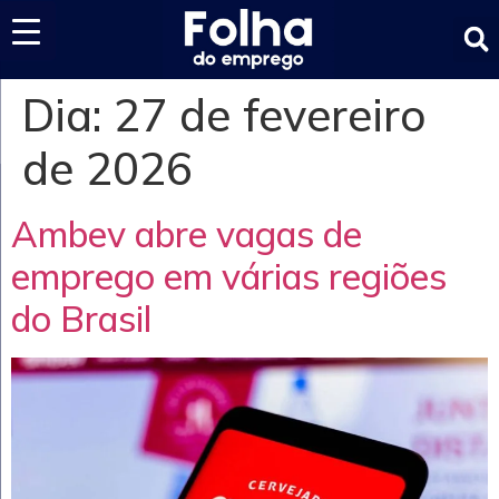
Últimas notícias
Dia:
27 de fevereiro
de 2026
Ambev abre vagas de
emprego em várias regiões
do Brasil