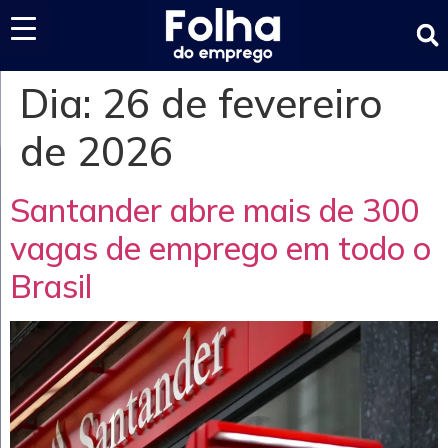
Últimas notícias
Dia:
26 de fevereiro
de 2026
Santander abre mais de 300
vagas de emprego em todo o
Brasil