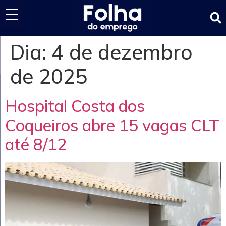
Últimas notícias
Dia:
4 de dezembro
de 2025
Hospital Costa dos
Coqueiros abre 15 vagas CLT
até 8/12