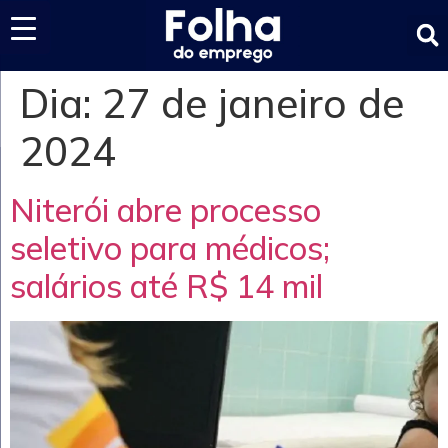
Últimas notícias
Dia:
27 de janeiro de
2024
Niterói abre processo
seletivo para médicos;
salários até R$ 14 mil