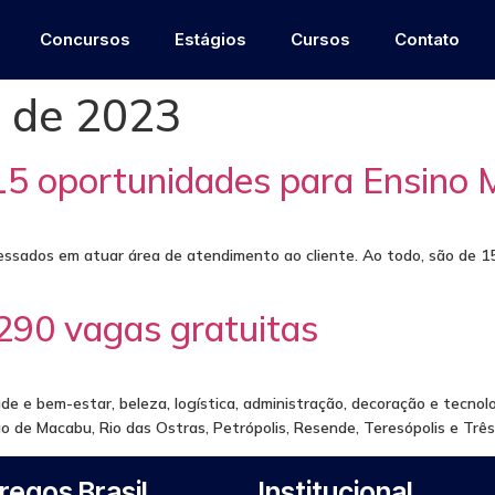
Concursos
Estágios
Cursos
Contato
o de 2023
15 oportunidades para Ensino M
essados em atuar área de atendimento ao cliente. Ao todo, são de 1
 290 vagas gratuitas
 e bem-estar, beleza, logística, administração, decoração e tecnolog
ão de Macabu, Rio das Ostras, Petrópolis, Resende, Teresópolis e Três
egos Brasil
Institucional