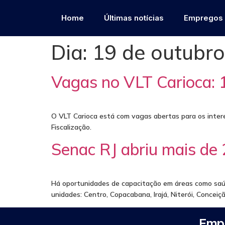
Home
Últimas notícias
Empregos
Dia:
19 de outubr
Vagas no VLT Carioca: 
O VLT Carioca está com vagas abertas para os inter
Fiscalização.
Senac RJ abriu mais de
Há oportunidades de capacitação em áreas como saúde
unidades: Centro, Copacabana, Irajá, Niterói, Conceiç
Empr